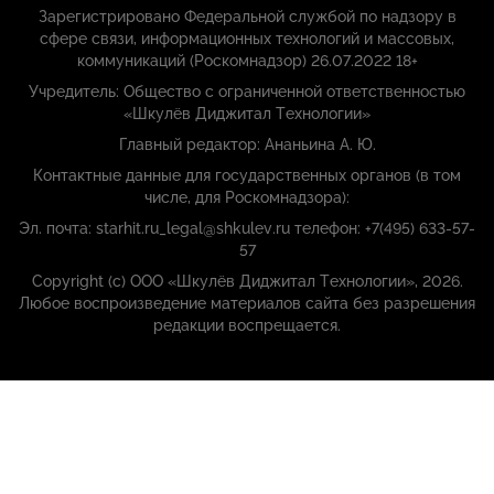
Зарегистрировано Федеральной службой по надзору в
сфере связи, информационных технологий и массовых,
коммуникаций (Роскомнадзор) 26.07.2022 18+
Учредитель: Общество с ограниченной ответственностью
«Шкулёв Диджитал Технологии»
Главный редактор: Ананьина А. Ю.
Контактные данные для государственных органов (в том
числе, для Роскомнадзора):
Эл. почта: starhit.ru_legal@shkulev.ru телефон: +7(495) 633-57-
57
Copyright (с) ООО «Шкулёв Диджитал Технологии», 2026.
Любое воспроизведение материалов сайта без разрешения
редакции воспрещается.