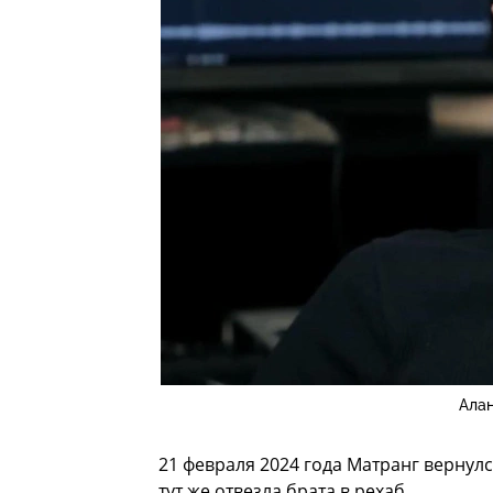
Алан
21 февраля 2024 года Матранг вернулс
тут же отвезла брата в рехаб.