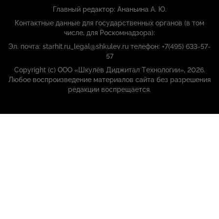
Главный редактор: Ананьина А. Ю.
Контактные данные для государственных органов (в том
числе, для Роскомнадзора):
Эл. почта: starhit.ru_legal@shkulev.ru телефон: +7(495) 633-57-
57
Copyright (с) ООО «Шкулёв Диджитал Технологии», 2026.
Любое воспроизведение материалов сайта без разрешения
редакции воспрещается.