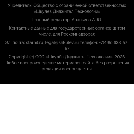
Учредитель: Общество с ограниченной ответственностью
«Шкулёв Диджитал Технологии»
Главный редактор: Ананьина А. Ю.
Контактные данные для государственных органов (в том
числе, для Роскомнадзора):
Эл. почта: starhit.ru_legal@shkulev.ru телефон: +7(495) 633-57-
57
Copyright (с) ООО «Шкулёв Диджитал Технологии», 2026.
Любое воспроизведение материалов сайта без разрешения
редакции воспрещается.