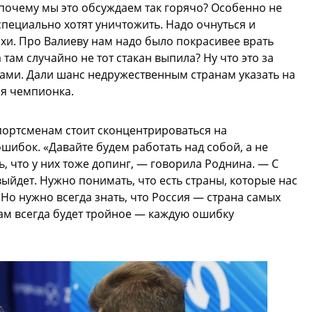
 почему мы это обсуждаем так горячо? Особенно не
специально хотят уничтожить. Надо очнуться и
ахи. Про Валиеву нам надо было покрасивее врать
а там случайно не тот стакан выпила? Ну что это за
сами. Дали шанс недружественным странам указать на
я чемпионка.
портсменам стоит сконцентрироваться на
шибок. «Давайте будем работать над собой, а не
ь, что у них тоже допинг, — говорила Роднина. — С
ыйдет. Нужно понимать, что есть страны, которые нас
. Но нужно всегда знать, что Россия — страна самых
ам всегда будет тройное — каждую ошибку