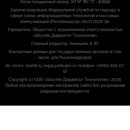
Регистрационный номер ЭЛ № ФС 77 - 83698
Зарегистрировано Федеральной службой по надзору в
сфере связи, информационных технологий и массовых,
коммуникаций (Роскомнадзор) 26.07.2022 18+
Учредитель: Общество с ограниченной ответственностью
«Шкулёв Диджитал Технологии»
Главный редактор: Ананьина А. Ю.
Контактные данные для государственных органов (в том
числе, для Роскомнадзора):
Эл. почта: starhit.ru_legal@shkulev.ru телефон: +7(495) 633-57-
57
Copyright (с) ООО «Шкулёв Диджитал Технологии», 2026.
Любое воспроизведение материалов сайта без разрешения
редакции воспрещается.