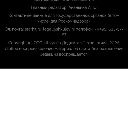
Главный редактор: Ананьина А. Ю.
Контактные данные для государственных органов (в том
числе, для Роскомнадзора):
Эл. почта: starhit.ru_legal@shkulev.ru телефон: +7(495) 633-57-
57
Copyright (с) ООО «Шкулёв Диджитал Технологии», 2026.
Любое воспроизведение материалов сайта без разрешения
редакции воспрещается.