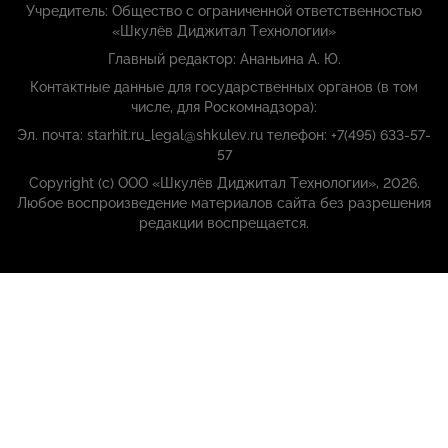
Учредитель: Общество с ограниченной ответственностью
«Шкулёв Диджитал Технологии»
Главный редактор: Ананьина А. Ю.
Контактные данные для государственных органов (в том
числе, для Роскомнадзора):
Эл. почта: starhit.ru_legal@shkulev.ru телефон: +7(495) 633-57-
57
Copyright (с) ООО «Шкулёв Диджитал Технологии», 2026.
Любое воспроизведение материалов сайта без разрешения
редакции воспрещается.