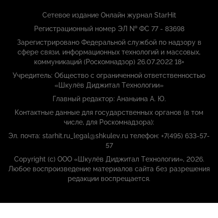
Сетевое издание Онлайн журнал StarHit
Регистрационный номер ЭЛ № ФС 77 - 83698
Зарегистрировано Федеральной службой по надзору в
сфере связи, информационных технологий и массовых,
коммуникаций (Роскомнадзор) 26.07.2022 18+
Учредитель: Общество с ограниченной ответственностью
«Шкулёв Диджитал Технологии»
Главный редактор: Ананьина А. Ю.
Контактные данные для государственных органов (в том
числе, для Роскомнадзора):
Эл. почта: starhit.ru_legal@shkulev.ru телефон: +7(495) 633-57-
57
Copyright (с) ООО «Шкулёв Диджитал Технологии», 2026.
Любое воспроизведение материалов сайта без разрешения
редакции воспрещается.