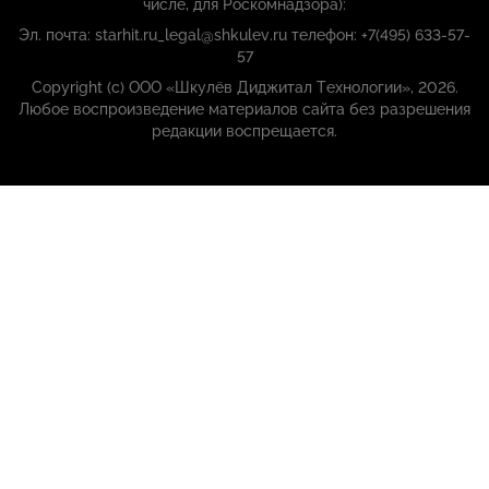
числе, для Роскомнадзора):
Эл. почта: starhit.ru_legal@shkulev.ru телефон: +7(495) 633-57-
57
Copyright (с) ООО «Шкулёв Диджитал Технологии», 2026.
Любое воспроизведение материалов сайта без разрешения
редакции воспрещается.