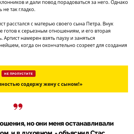
лонников и дали повод порадоваться за него. Однако
 не так гладко.
ст расстался с матерью своего сына Петра. Внук
е готов к серьезным отношениям, и его вторая
. Артист намерен взять паузу и заняться
нейшем, когда он окончательно созреет для создания
НЕ ПРОПУСТИТЕ
олностью содержу жену с сыном!»
ношения, но они меня останавливали
ком, и в духовном, - объяснил Стас