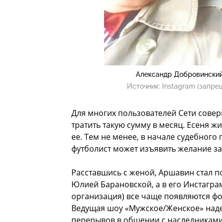
Александр Добровинский
Источник:
Instagram (запре
Для многих пользователей Сети сове
тратить такую сумму в месяц. Есеня ж
ее. Тем не менее, в начале судебного
футболист может изъявить желание за
Расставшись с женой, Аршавин стал п
Юлией Барановской, а в его Инстагра
организация) все чаще появляются фо
Ведущая шоу «Мужское/Женское» надее
перерывов в общении с наследниками. 