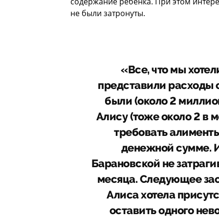
содержание ребенка. При этом интере
не были затронуты.
«Все, что мы хотел
представили расходы с
были (около 2 миллио
Алису (тоже около 2 в м
требовать алименты
денежной сумме. И
Барановской не затраги
месяца. Следующее засе
Алиса хотела присутс
оставить одного не