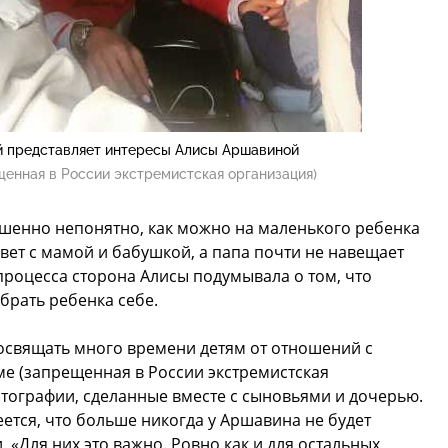
 представляет интересы Алисы Аршавиной
щенная в России экстремистская организация)
ршенно непонятно, как можно на маленького ребенка
ивет с мамой и бабушкой, а папа почти не навещает
 процесса сторона Алисы подумывала о том, что
брать ребенка себе.
освящать много времени детям от отношений с
ме (запрещенная в России экстремистская
тографии, сделанные вместе с сыновьями и дочерью.
тся, что больше никогда у Аршавина не будет
«Для них это важно. Ровно как и для остальных