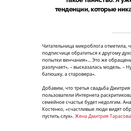
такое таинство. Я у
тенденции, которые ника
Читательница микроблога отметила, ч
подписчице обратиться к другому духо
попытки венчания»... Это же обращение
разлучает», – высказалась модель. – Н
батюшку, а старовера».
Добавим, что третья свадьба Дмитри
пользователи Интернета раскритикова
семейное счастье будет недолгим. Ан
Костенко, «счастливые люди видят обр
пустить слух».
Жена Дмитрия Тарасова 