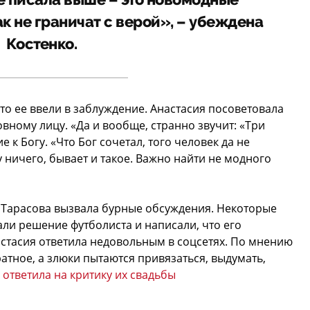
же писала выше – это новомодные
к не граничат с верой», – убеждена
Костенко.
то ее ввели в заблуждение. Анастасия посоветовала
вному лицу. «Да и вообще, странно звучит: «Три
 к Богу. «Что Бог сочетал, того человек да не
у ничего, бывает и такое. Важно найти не модного
я Тарасова вызвала бурные обсуждения. Некоторые
ли решение футболиста и написали, что его
астасия ответила недовольным в соцсетях. По мнению
атное, а злюки пытаются привязаться, выдумать,
ответила на критику их свадьбы