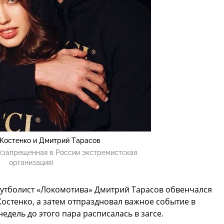
 Костенко и Дмитрий Тарасов
(запрещенная в России экстремистская
организация)
футболист «Локомотива» Дмитрий Тарасов обвенчался
Костенко, а затем отпраздновал важное событие в
недель до этого пара расписалась в загсе.