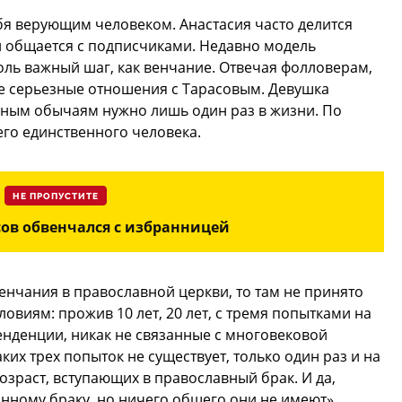
бя верующим человеком. Анастасия часто делится
и общается с подписчиками. Недавно модель
оль важный шаг, как венчание. Отвечая фолловерам,
йне серьезные отношения с Тарасовым. Девушка
ковным обычаям нужно лишь один раз в жизни. По
его единственного человека.
НЕ ПРОПУСТИТЕ
ов обвенчался с избранницей
енчания в православной церкви, то там не принято
овиям: прожив 10 лет, 20 лет, с тремя попытками на
тенденции, никак не связанные с многовековой
ких трех попыток не существует, только один раз и на
возраст, вступающих в православный брак. И да,
онному браку, но ничего общего они не имеют».