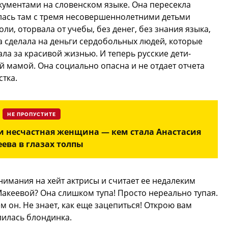
ументами на словенском языке. Она пересекла
алась там с тремя несовершеннолетними детьми
ли, оторвала от учебы, без денег, без знания языка,
на сделала на деньги сердобольных людей, которые
ала за красивой жизнью. И теперь русские дети-
й мамой. Она социально опасна и не отдает отчета
стка.
НЕ ПРОПУСТИТЕ
 несчастная женщина — кем стала Анастасия
ева в глазах толпы
нимания на хейт актрисы и считает ее недалеким
Макеевой? Она слишком тупа! Просто нереально тупая.
м он. Не знает, как еще зацепиться! Открою вам
лилась блондинка.