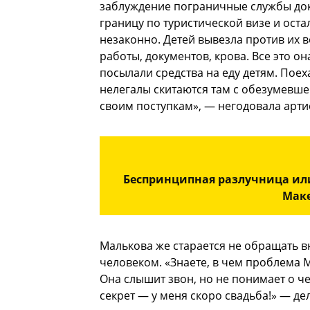
заблуждение пограничные службы док
границу по туристической визе и ост
незаконно. Детей вывезла против их во
работы, документов, крова. Все это о
посылали средства на еду детям. Поех
нелегалы скитаются там с обезумевше
своим поступкам», — негодовала арти
Беспринципная разлучница или
Маке
Малькова же старается не обращать в
человеком. «Знаете, в чем проблема 
Она слышит звон, но не понимает о че
секрет — у меня скоро свадьба!» — де