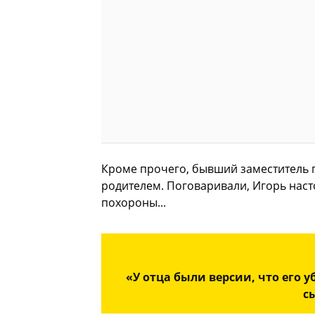
Кроме прочего, бывший заместитель п
родителем. Поговаривали, Игорь наст
похороны...
«У отца были версии, что его 
с