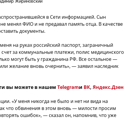
адимир Жириновский
аспространившейся в Сети информацией. Сын
е менял ФИО и не предавал память отца. В качестве
оставить документы.
меня на руках российский паспорт, заграничный
, счет за коммунальные платежи, полис медицинского
лько могут быть у гражданина РФ. Все остальное —
или желание вновь очернить», — заявил наследник
ти вы можете в нашем
Telegram
и
ВК
,
Яндекс.Дзен
ции. «У меня никогда не было и нет ни вида на
 Так что обвинения в этом вновь — милости просим
овторять ошибок», — сказал он, напомнив, что уже