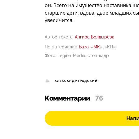
он. Всего на имущество наставника шо
старшие дети, вдова, двое младших сын
увеличится.
Автор текста:
Ангира Болдырева
По материалам
Baza
, «
МК
», «КП».
Фото: Legion-Media, стоп-кадр
АЛЕКСАНДР ГРАДСКИЙ
Комментарии
76
Нап