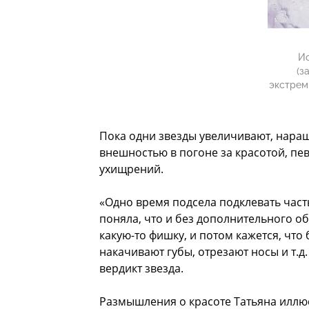
Ис
(з
экстрем
Пока одни звезды увеличивают, нара
внешностью в погоне за красотой, пе
ухищрений.
«Одно время подсела подклевать часть
поняла, что и без дополнительного о
какую-то фишку, и потом кажется, что 
накачивают губы, отрезают носы и т.д.
вердикт звезда.
Размышления о красоте Татьяна иллю