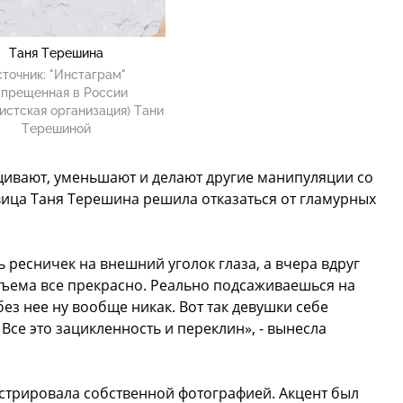
Таня Терешина
точник:
"Инстаграм"
апрещенная в России
истская организация) Тани
Терешиной
щивают, уменьшают и делают другие манипуляции со
вица Таня Терешина решила отказаться от гламурных
 ресничек на внешний уголок глаза, а вчера вдруг
бъема все прекрасно. Реально подсаживаешься на
без нее ну вообще никак. Вот так девушки себе
 Все это зацикленность и переклин», - вынесла
стрировала собственной фотографией. Акцент был