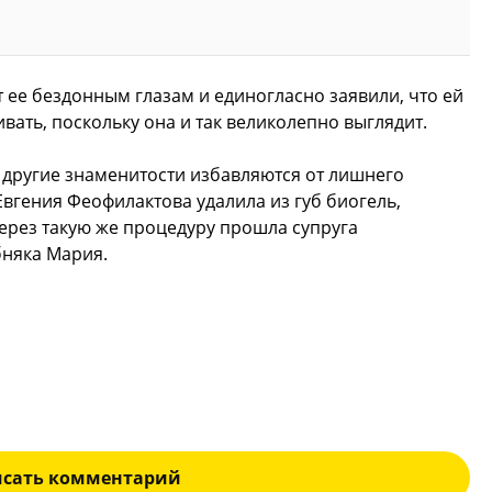
ее бездонным глазам и единогласно заявили, что ей
ать, поскольку она и так великолепно выглядит.
и другие знаменитости избавляются от лишнего
 Евгения Феофилактова удалила из губ биогель,
Через такую же процедуру прошла супруга
бняка Мария.
исать комментарий