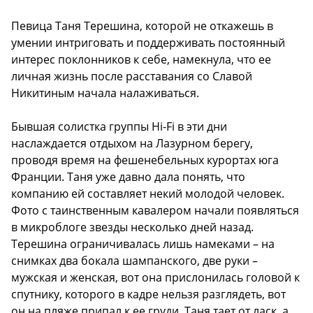
Певица Таня Терешина, которой не откажешь в
умении интриговать и поддерживать постоянный
интерес поклонников к себе, намекнула, что ее
личная жизнь после расставания со Славой
Никитиным начала налаживаться.
Бывшая солистка группы Hi-Fi в эти дни
наслаждается отдыхом на Лазурном берегу,
проводя время на фешенебельных курортах юга
Франции. Таня уже давно дала понять, что
компанию ей составляет некий молодой человек.
Фото с таинственным кавалером начали появляться
в микроблоге звезды несколько дней назад.
Терешина ограничивалась лишь намеками – на
снимках два бокала шампанского, две руки –
мужская и женская, вот она прислонилась головой к
спутнику, которого в кадре нельзя разглядеть, вот
он на пляже припал к ее груди. Таня тает от ласк, а