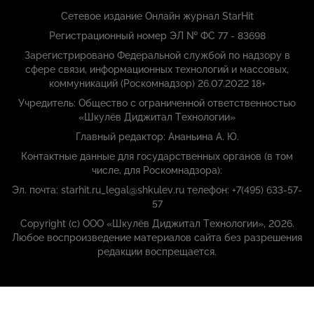
Сетевое издание Онлайн журнал StarHit
Регистрационный номер ЭЛ № ФС 77 - 83698
Зарегистрировано Федеральной службой по надзору в
сфере связи, информационных технологий и массовых,
коммуникаций (Роскомнадзор) 26.07.2022 18+
Учредитель: Общество с ограниченной ответственностью
«Шкулёв Диджитал Технологии»
Главный редактор: Ананьина А. Ю.
Контактные данные для государственных органов (в том
числе, для Роскомнадзора):
Эл. почта: starhit.ru_legal@shkulev.ru телефон: +7(495) 633-57-
57
Copyright (с) ООО «Шкулёв Диджитал Технологии», 2026.
Любое воспроизведение материалов сайта без разрешения
редакции воспрещается.