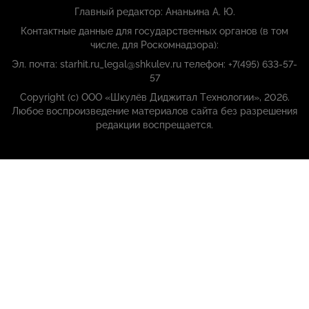
Главный редактор: Ананьина А. Ю.
Контактные данные для государственных органов (в том
числе, для Роскомнадзора):
Эл. почта: starhit.ru_legal@shkulev.ru телефон: +7(495) 633-57-
57
Copyright (с) ООО «Шкулёв Диджитал Технологии», 2026.
Любое воспроизведение материалов сайта без разрешения
редакции воспрещается.