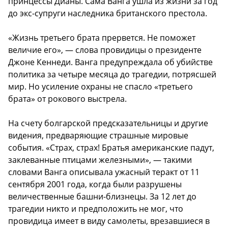
принцессы Дианы. Сама Ванга ушла из жизни за год
до экс-супруги наследника британского престола.
«Жизнь третьего брата прервется. Не поможет
величие его», — слова провидицы о президенте
Джоне Кеннеди. Ванга предупреждала об убийстве
политика за четыре месяца до трагедии, потрясшей
мир. Но усиление охраны не спасло «третьего
брата» от рокового выстрела.
На счету болгарской предсказательницы и другие
видения, предваряющие страшные мировые
события. «Страх, страх! Братья американские падут,
заклеванные птицами железными», — такими
словами Ванга описывала ужасный теракт от 11
сентября 2001 года, когда были разрушены
величественные башни-близнецы. За 12 лет до
трагедии никто и предположить не мог, что
провидица имеет в виду самолеты, врезавшиеся в