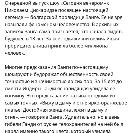
Очередной выпуск шоу «Сегодня вечером» с
Николаем Цискаридзе посвящен настоящей
легенде — болгарской провидице Ванге. Ее не зря
называли феноменом человечества. В архивных
записях Ванга сама признается, что начала видеть
будущее в 18 лет. За все годы жизни величайшая
прорицательница приняла более миллиона
человек.
Многие предсказания Ванги по-настоящему
шокируют и будоражат общественность своей
точностью и значимостью до сих пор. За 15 лет до
смерти Индиры Ганди ясновидящая увидела ее
кончину. Это предсказание называют одним из
самых точных. «Вижу в дыму и огне ярко-оранжевое
платье! Достойная женщина лежит в дыму и
огне», — говорила Ванга. Удивительно, но в день
гибели Ганди от рук ее телохранителей на ней был
наряд именно такого цвета, который увидела