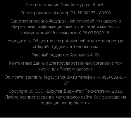
Сетевое издание Онлайн журнал StarHit
Регистрационный номер ЭЛ № ФС 77 - 83698
Зарегистрировано Федеральной службой по надзору в
сфере связи, информационных технологий и массовых,
коммуникаций (Роскомнадзор) 26.07.2022 18+
Учредитель: Общество с ограниченной ответственностью
«Шкулёв Диджитал Технологии»
Главный редактор: Ананьина А. Ю.
Контактные данные для государственных органов (в том
числе, для Роскомнадзора):
Эл. почта: starhit.ru_legal@shkulev.ru телефон: +7(495) 633-57-
57
Copyright (с) ООО «Шкулёв Диджитал Технологии», 2026.
Любое воспроизведение материалов сайта без разрешения
редакции воспрещается.