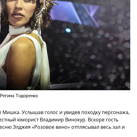
Регина Тодоренко
л Мишка. Услышав голос и увидев походку персонажа,
вестный юморист Владимир Винокур. Вскоре гость
есню Элджея «Розовое вино» отплясывал весь зал и