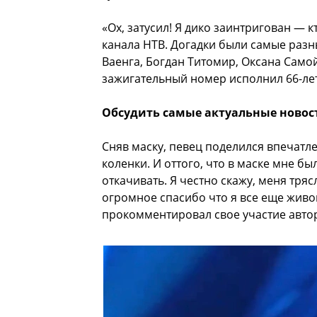
«Ох, затусил! Я дико заинтригован — 
канала НТВ. Догадки были самые разн
Ваенга, Богдан Титомир, Оксана Самойл
зажигательный номер исполнил 66-ле
Обсудить самые актуальные новос
Сняв маску, певец поделился впечатл
коленки. И оттого, что в маске мне бы
откачивать. Я честно скажу, меня тря
огромное спасибо что я все еще живой
прокомментировал свое участие автор