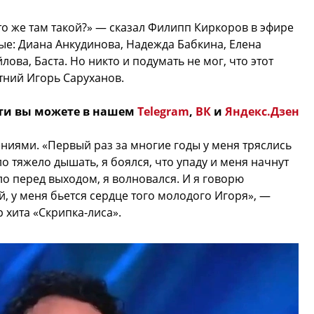
кто же там такой?» — сказал Филипп Киркоров в эфире
ые: Диана Анкудинова, Надежда Бабкина, Елена
ова, Баста. Но никто и подумать не мог, что этот
тний Игорь Саруханов.
ти вы можете в нашем
Telegram
,
ВК
и
Яндекс.Дзен
ениями. «Первый раз за многие годы у меня тряслись
ло тяжело дышать, я боялся, что упаду и меня начнут
сло перед выходом, я волновался. И я говорю
, у меня бьется сердце того молодого Игоря», —
 хита «Скрипка-лиса».