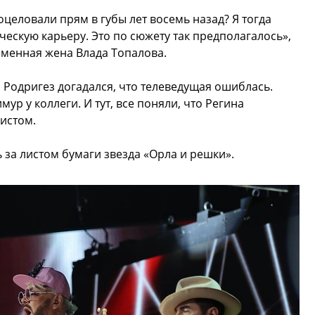
оцеловали прям в губы лет восемь назад? Я тогда
ескую карьеру. Это по сюжету так предполагалось»,
менная жена Влада Топалова.
 Родригез догадался, что телеведущая ошиблась.
р у коллеги. И тут, все поняли, что Регина
истом.
ь за листом бумаги звезда «Орла и решки».