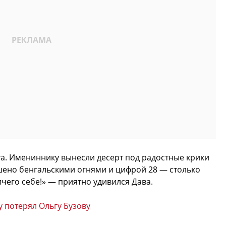
а. Имениннику вынесли десерт под радостные крики
шено бенгальскими огнями и цифрой 28 — столько
ичего себе!» — приятно удивился Дава.
у потерял Ольгу Бузову