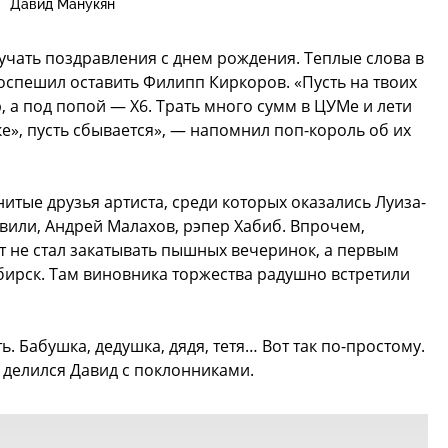
Давид Манукян
лучать поздравления с днем рождения. Теплые слова в
оспешил оставить Филипп Киркоров. «Пусть на твоих
р, а под попой — X6. Трать много сумм в ЦУМе и лети
уке», пусть сбывается», — напомнил поп-король об их
нитые друзья артиста, среди которых оказались Луиза-
вили, Андрей Малахов, рэпер Хабиб. Впрочем,
нт не стал закатывать пышных вечеринок, а первым
бирск. Там виновника торжества радушно встретили
. Бабушка, дедушка, дядя, тетя… Вот так по-простому.
 делился Давид с поклонниками.