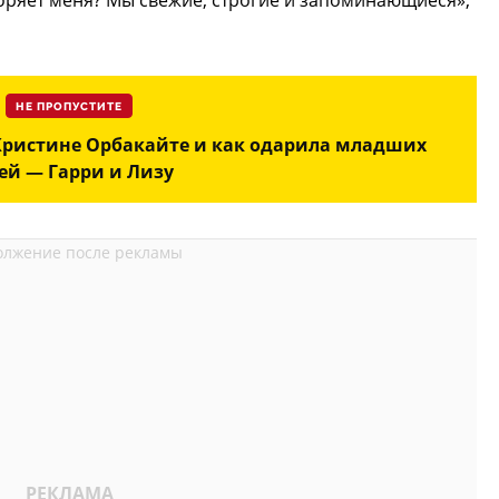
воряет меня? Мы свежие, строгие и запоминающиеся»,
НЕ ПРОПУСТИТЕ
Кристине Орбакайте и как одарила младших
ей — Гарри и Лизу