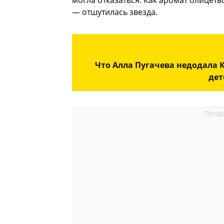
могла отказаться. Как аромат олицет
— отшутилась звезда.
Что Алла Пугачева недодала 
дет