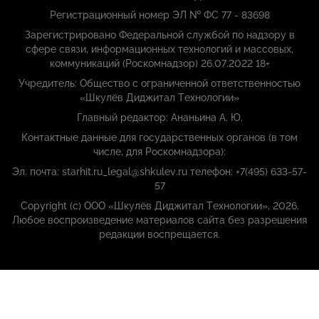
Регистрационный номер ЭЛ № ФС 77 - 83698
Зарегистрировано Федеральной службой по надзору в
сфере связи, информационных технологий и массовых,
коммуникаций (Роскомнадзор) 26.07.2022 18+
Учредитель: Общество с ограниченной ответственностью
«Шкулёв Диджитал Технологии»
Главный редактор: Ананьина А. Ю.
Контактные данные для государственных органов (в том
числе, для Роскомнадзора):
Эл. почта: starhit.ru_legal@shkulev.ru телефон: +7(495) 633-57-
57
Copyright (с) ООО «Шкулёв Диджитал Технологии», 2026.
Любое воспроизведение материалов сайта без разрешения
редакции воспрещается.