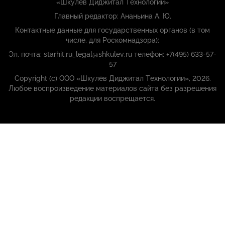
«Шкулёв Диджитал Технологии»
Главный редактор: Ананьина А. Ю.
Контактные данные для государственных органов (в том
числе, для Роскомнадзора):
Эл. почта: starhit.ru_legal@shkulev.ru телефон: +7(495) 633-57-
57
Copyright (с) ООО «Шкулёв Диджитал Технологии», 2026.
Любое воспроизведение материалов сайта без разрешения
редакции воспрещается.