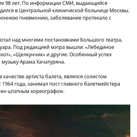
те 98 лет. По информации СМИ, выдающийся
одился в Центральной клинической больнице Москвы.
ороннюю пневмонию, заболевание протекало с
тал над многими постановками Большого театра,
уара. Под редакцией мэтра вышли: «Лебединое
ихот», «Щелкунчик» и другие. Особенный успех
а музыку Арама Хачатуряна.
 качестве артиста балета, являлся солистом
с 1964 года, занимал пост главного балетмейстера
ачен штатным хореографом.