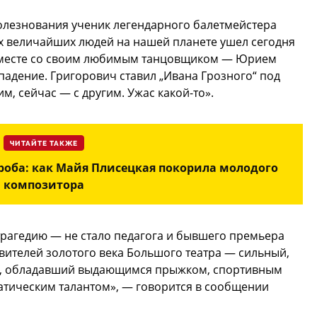
олезнования ученик легендарного балетмейстера
х величайших людей на нашей планете ушел сегодня
 вместе со своим любимым танцовщиком — Юрием
адение. Григорович ставил „Ивана Грозного“ под
м, сейчас — с другим. Ужас какой-то».
ЧИТАЙТЕ ТАКЖЕ
роба: как Майя Плисецкая покорила молодого
композитора
трагедию — не стало педагога и бывшего премьера
вителей золотого века Большого театра — сильный,
, обладавший выдающимся прыжком, спортивным
атическим талантом», — говорится в сообщении