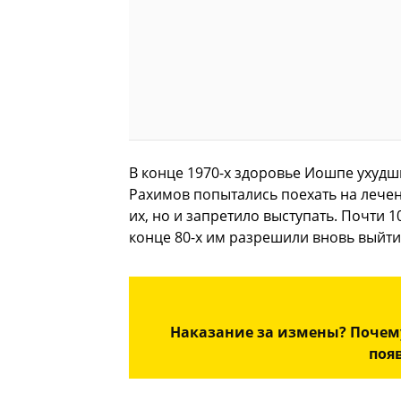
В конце 1970-х здоровье Иошпе ухудш
Рахимов попытались поехать на лечен
их, но и запретило выступать. Почти 
конце 80-х им разрешили вновь выйти 
Наказание за измены? Почему
поя