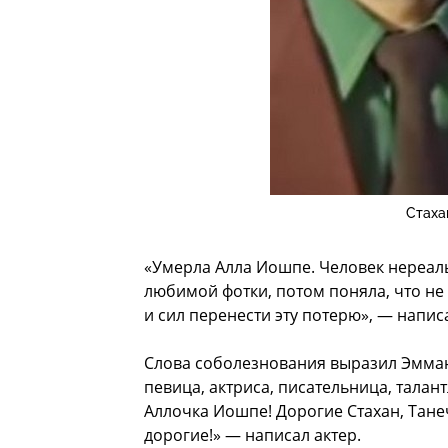
Стаха
«Умерла Алла Иошпе. Человек нереаль
любимой фотки, потом поняла, что не 
и сил перенести эту потерю», — напис
Слова соболезнования выразил Эмман
певица, актриса, писательница, тала
Аллочка Иошпе! Дорогие Стахан, Танеч
дорогие!» — написал актер.