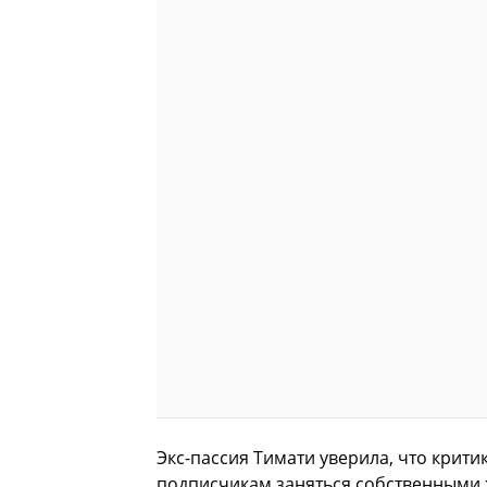
Экс-пассия Тимати уверила, что крити
подписчикам заняться собственными ж