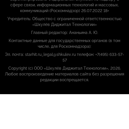
сфере связи, информационных технологий и массовых,
коммуникаций (Роскомнадзор) 26.07.2022 18+
Учредитель: Общество с ограниченной ответственностью
«Шкулёв Диджитал Технологии»
Главный редактор: Ананьина А. Ю.
Контактные данные для государственных органов (в том
числе, для Роскомнадзора):
Эл. почта: starhit.ru_legal@shkulev.ru телефон: +7(495) 633-57-
57
Copyright (с) ООО «Шкулёв Диджитал Технологии», 2026.
Любое воспроизведение материалов сайта без разрешения
редакции воспрещается.