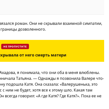
авязался роман. Они не скрывали взаимной симпатии,
 границы дозволенного.
НЕ ПРОПУСТИТЕ
скрывала от него смерть матери
Ахадова, я понимала, что они оба в меня влюблены.
нничала Татьяна. — Однажды я позвонила Валере что-
ону подошла Катя. Она сказала: «Валерушенька, это
с с ним не будет, хотя все к этому шло. Какая там
н всегда говорил: «А где Катя? Где Катя?». Пока ее не