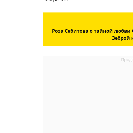
Роза Сябитова о тайной любви 
Зеброй 