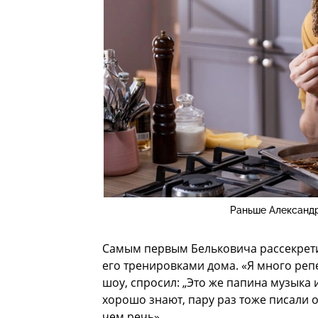
Раньше Александр
Самым первым Бельковича рассекрети
его тренировками дома. «Я много репе
шоу, спросил: „Это же папина музыка 
хорошо знают, пару раз тоже писали о 
чем речь».