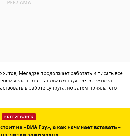
 хитов, Меладзе продолжает работать и писать все
енем делать это становится труднее. Брежнева
ствовать в работе супруга, но затем поняла: его
НЕ ПРОПУСТИТЕ
 стоит на «ВИА Гру», а как начинает вставать –
стро яички зажимают»