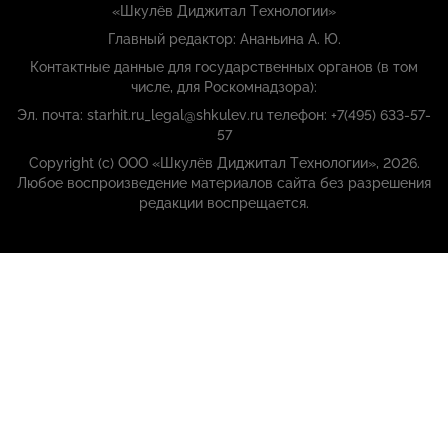
«Шкулёв Диджитал Технологии»
Главный редактор: Ананьина А. Ю.
Контактные данные для государственных органов (в том
числе, для Роскомнадзора):
Эл. почта: starhit.ru_legal@shkulev.ru телефон: +7(495) 633-57-
57
Copyright (с) ООО «Шкулёв Диджитал Технологии», 2026.
Любое воспроизведение материалов сайта без разрешения
редакции воспрещается.