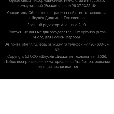
сфере связи, информационных технологий и массовых,
коммуникаций (Роскомнадзор) 26.07.2022 18+
Учредитель: Общество с ограниченной ответственностью
«Шкулёв Диджитал Технологии»
Главный редактор: Ананьина А. Ю.
Контактные данные для государственных органов (в том
числе, для Роскомнадзора):
Эл. почта: starhit.ru_legal@shkulev.ru телефон: +7(495) 633-57-
57
Copyright (с) ООО «Шкулёв Диджитал Технологии», 2026.
Любое воспроизведение материалов сайта без разрешения
редакции воспрещается.