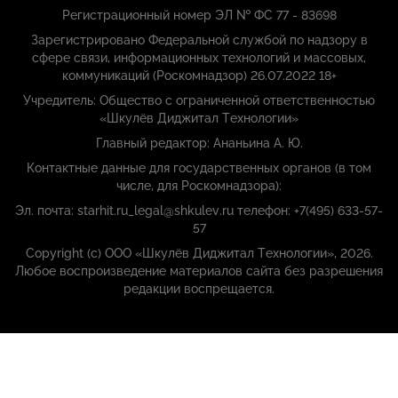
Регистрационный номер ЭЛ № ФС 77 - 83698
Зарегистрировано Федеральной службой по надзору в
сфере связи, информационных технологий и массовых,
коммуникаций (Роскомнадзор) 26.07.2022 18+
Учредитель: Общество с ограниченной ответственностью
«Шкулёв Диджитал Технологии»
Главный редактор: Ананьина А. Ю.
Контактные данные для государственных органов (в том
числе, для Роскомнадзора):
Эл. почта: starhit.ru_legal@shkulev.ru телефон: +7(495) 633-57-
57
Copyright (с) ООО «Шкулёв Диджитал Технологии», 2026.
Любое воспроизведение материалов сайта без разрешения
редакции воспрещается.