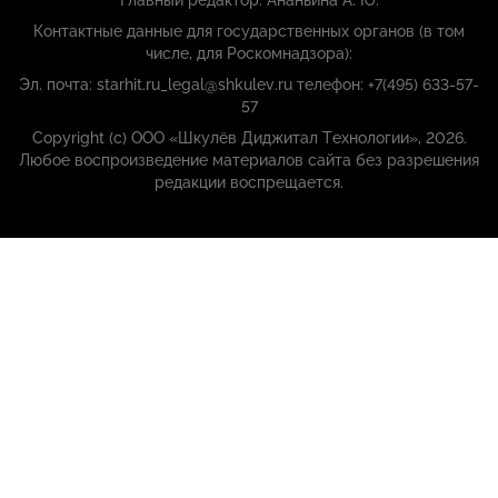
Главный редактор: Ананьина А. Ю.
Контактные данные для государственных органов (в том
числе, для Роскомнадзора):
Эл. почта: starhit.ru_legal@shkulev.ru телефон: +7(495) 633-57-
57
Copyright (с) ООО «Шкулёв Диджитал Технологии», 2026.
Любое воспроизведение материалов сайта без разрешения
редакции воспрещается.