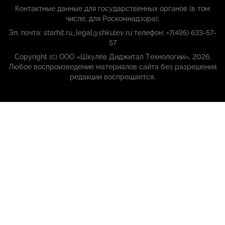
Контактные данные для государственных органов (в том
числе, для Роскомнадзора):
Эл. почта: starhit.ru_legal@shkulev.ru телефон: +7(495) 633-57-
57
Copyright (с) ООО «Шкулёв Диджитал Технологии», 2026.
Любое воспроизведение материалов сайта без разрешения
редакции воспрещается.