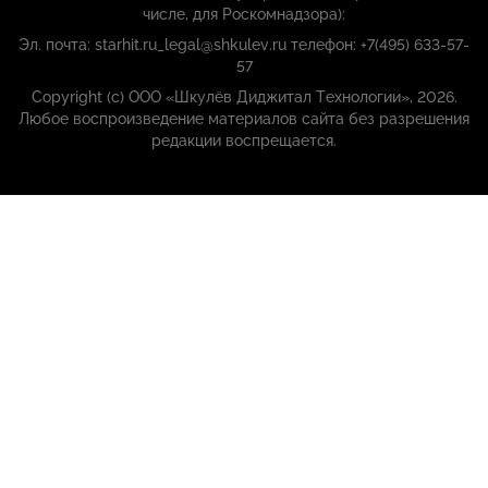
числе, для Роскомнадзора):
Эл. почта: starhit.ru_legal@shkulev.ru телефон: +7(495) 633-57-
57
Copyright (с) ООО «Шкулёв Диджитал Технологии», 2026.
Любое воспроизведение материалов сайта без разрешения
редакции воспрещается.