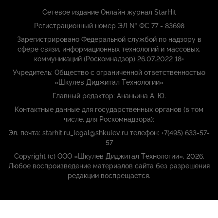
Сетевое издание Онлайн журнал StarHit
Регистрационный номер ЭЛ № ФС 77 - 83698
Зарегистрировано Федеральной службой по надзору в
сфере связи, информационных технологий и массовых,
коммуникаций (Роскомнадзор) 26.07.2022 18+
Учредитель: Общество с ограниченной ответственностью
«Шкулёв Диджитал Технологии»
Главный редактор: Ананьина А. Ю.
Контактные данные для государственных органов (в том
числе, для Роскомнадзора):
Эл. почта: starhit.ru_legal@shkulev.ru телефон: +7(495) 633-57-
57
Copyright (с) ООО «Шкулёв Диджитал Технологии», 2026.
Любое воспроизведение материалов сайта без разрешения
редакции воспрещается.