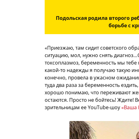
Подольская родила второго реб
борьбе с к
«Приезжаю, там сидит советского обр
ситуацию, мол, нужно снять диагноз…О
токсоплазмоз, беременность мы тебе 
какой-то надежды я получаю такую инф
конечно, провела в ужасном ожидани
туда два раза за беременность ездить
хорошо понимаю, что переживают жен
остаются. Просто не бойтесь! Ждите! 
зрительницам ее YouTube-шоу
«Ваша 