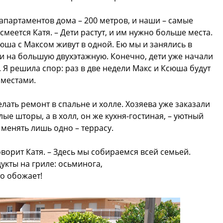
апартаментов дома – 200 метров, и наши – самые
 смеется Катя. – Дети растут, и им нужно больше места.
сюша с Максом живут в одной. Ею мы и занялись в
и на большую двухэтажную. Конечно, дети уже начали
 Я решила спор: раз в две недели Макс и Ксюша будут
 местами.
ать ремонт в спальне и холле. Хозяева уже заказали
ые шторы, а в холл, он же кухня-гостиная, – уютный
 менять лишь одно – террасу.
оворит Катя. – Здесь мы собираемся всей семьей.
кты на гриле: осьминога,
то обожает!