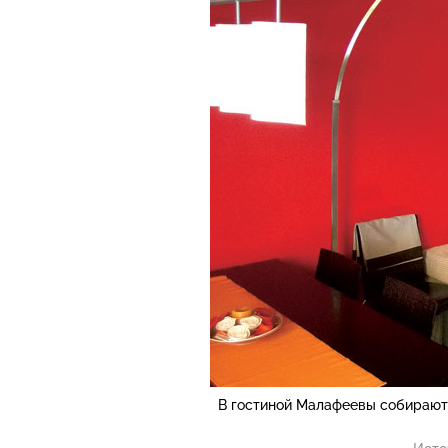
В гостиной Малафеевы собираютс