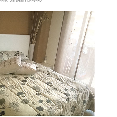
чник:
Виталий Гриненко