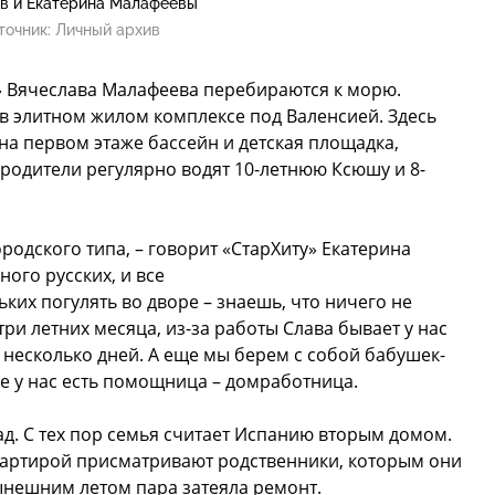
в и Екатерина Малафеевы
точник:
Личный архив
» Вячеслава Малафеева перебираются к морю.
 в элитном жилом комплексе под Валенсией. Здесь
: на первом этаже бассейн и детская площадка,
 родители регулярно водят 10-летнюю Ксюшу и 8-
ородского типа, – говорит «СтарХиту» Екатерина
ного русских, и все
ьких погулять во дворе – знаешь, что ничего не
три летних месяца, из-за работы Слава бывает у нас
а несколько дней. А еще мы берем с собой бабушек-
же у нас есть помощница – домработница.
зад. С тех пор семья считает Испанию вторым домом.
квартирой присматривают родственники, которым они
ынешним летом пара затеяла ремонт.