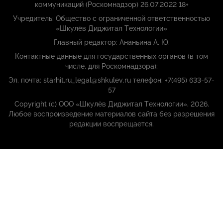
коммуникаций (Роскомнадзор) 26.07.2022 18+
Учредитель: Общество с ограниченной ответственностью
«Шкулёв Диджитал Технологии»
Главный редактор: Ананьина А. Ю.
Контактные данные для государственных органов (в том
числе, для Роскомнадзора):
Эл. почта: starhit.ru_legal@shkulev.ru телефон: +7(495) 633-57-
57
Copyright (с) ООО «Шкулёв Диджитал Технологии», 2026.
Любое воспроизведение материалов сайта без разрешения
редакции воспрещается.