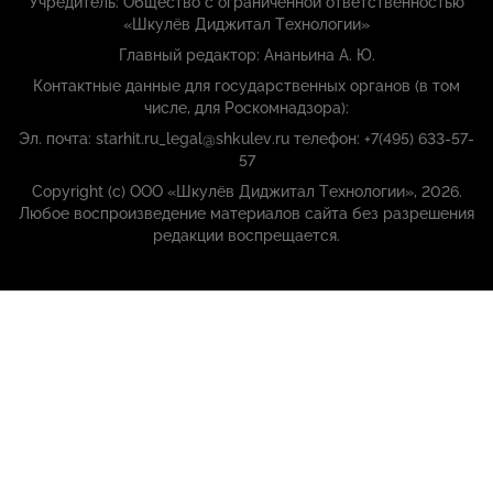
Учредитель: Общество с ограниченной ответственностью
«Шкулёв Диджитал Технологии»
Главный редактор: Ананьина А. Ю.
Контактные данные для государственных органов (в том
числе, для Роскомнадзора):
Эл. почта: starhit.ru_legal@shkulev.ru телефон: +7(495) 633-57-
57
Copyright (с) ООО «Шкулёв Диджитал Технологии», 2026.
Любое воспроизведение материалов сайта без разрешения
редакции воспрещается.