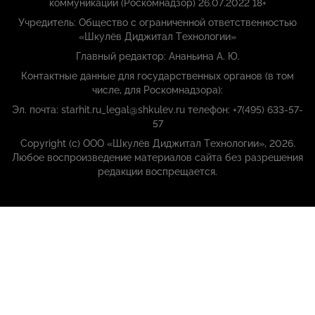
коммуникаций (Роскомнадзор) 26.07.2022 18+
Учредитель: Общество с ограниченной ответственностью
«Шкулёв Диджитал Технологии»
Главный редактор: Ананьина А. Ю.
Контактные данные для государственных органов (в том
числе, для Роскомнадзора):
Эл. почта: starhit.ru_legal@shkulev.ru телефон: +7(495) 633-57-
57
Copyright (с) ООО «Шкулёв Диджитал Технологии», 2026.
Любое воспроизведение материалов сайта без разрешения
редакции воспрещается.