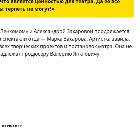
то является ценностью для театра. Да ее все
ы терпеть не могут!»
Ленкомом» и Александрой Захаровой продолжается.
а спектакли отца — Марка Захарова. Артистка завила,
всех творческих проектов и постановок мэтра. Она не
инадлежат продюсеру Валерию Янкловичу.
К ВАРШАВЕР