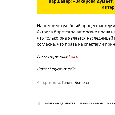
Варшавер: «Захарова думает, ч
актер
Напомним, судебный процесс между «
Актриса борется за авторские права н
что только она является наследницей 
согласна, что права на спектакли пр
По материалам
kp.ru
Фото: Legion-media
Автор текста:
Гиляна Богаева
АЛЕКСАНДР ЗБРУЕВ
МАРК ЗАХАРОВ
МАР