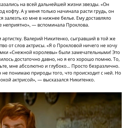
сказались на всей дальнейшей жизни звезды. «Он
д кофту. А у меня только начинала расти грудь, он
я залезть ко мне в нижнее белье. Ему доставляло
не неприятно», — вспоминала Проклова.
 артистку. Валерий Никитенко, сыгравший в той же
во от слов актрисы. «Я о Прокловой ничего не хочу
ъемки «Снежной королевы» были замечательными! Это
илось достаточно давно, но я его хорошо помню. То,
рьте, мне абсолютно и глубоко… Просто безразлично.
о не понимаю природы того, что происходит с ней. Но
бокой актрисой», — высказался Никитенко.