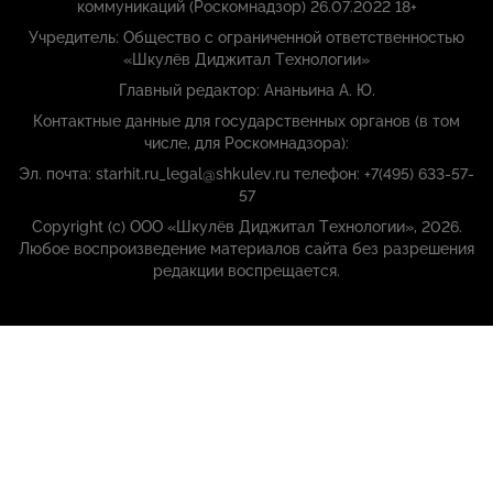
коммуникаций (Роскомнадзор) 26.07.2022 18+
Учредитель: Общество с ограниченной ответственностью
«Шкулёв Диджитал Технологии»
Главный редактор: Ананьина А. Ю.
Контактные данные для государственных органов (в том
числе, для Роскомнадзора):
Эл. почта: starhit.ru_legal@shkulev.ru телефон: +7(495) 633-57-
57
Copyright (с) ООО «Шкулёв Диджитал Технологии», 2026.
Любое воспроизведение материалов сайта без разрешения
редакции воспрещается.