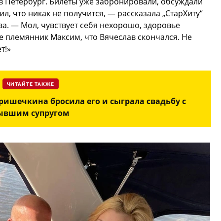
 в Петербург. Билеты уже забронировали, обсуждали
л, что никак не получится, — рассказала „СтарХиту“
а. — Мол, чувствует себя нехорошо, здоровье
е племянник Максим, что Вячеслав скончался. Не
т!»
ЧИТАЙТЕ ТАКЖЕ
ришечкина бросила его и сыграла свадьбу с
ывшим супругом