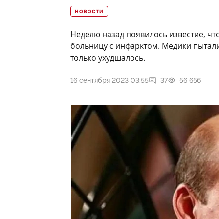
НОВОСТИ
Неделю назад появилось известие, чт
больницу с инфарктом. Медики пытали
только ухудшалось.
16 сентября 2023 03:55
37
56 656