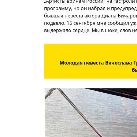
„Артисты воинам России“ на гастроли
программу, но он набрал и предупреди
бывшая невеста актера Диана Бичаров
подвело. 15 сентября мне сообщил уж
выдержало сердце. Мы в шоке, слов не
Молодая невеста Вячеслава Г
б